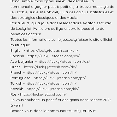
Banal simple, mais après une étude détaillée, j'ai
commencé à gagner petit à petit et j'ai trouvé mon style de
jeu stable, sur le site officiel, il y a des calculs statistiques et
des stratégies classiques et des Hacks!
Par ailleurs, qui a joué dans le légendaire Aviator, sera ravi
de Lucky jet 1Win,alors qu'il ya encore la possibilité de
bénéfices accrus!
Toutes les informations sur le jeuLucky jet,sur le site officiel
multilingue:
English -
https://lucky-jetcash.com/en/
Spanish -
https://lucky-jetcash.com/es/
Azerbaijanian -
https://lucky-jetcash.com/az/
Dutch -
https://lucky-jetcash.com/de/
French -
https://lucky-jetcash.com/fr/
Portuguese -
https://lucky-jetcash.com/pt/
Turkish -
https://lucky-jetcash.com/tr/
Kazakh -
https://lucky-jetcash.com/kk/
Rus -
https://lucky-jetcash.com/
Je vous souhaite un positif et des gains dans l'année 2024
à venir!
Rendez-vous dans la communautéLucky jet 1Win!