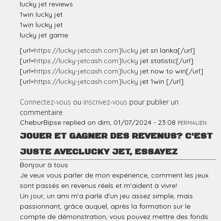
lucky jet reviews
1win lucky jet
1win lucky jet
lucky jet game
[url=
https://lucky-jetcash.com]lucky
jet sri lanka[/url]
[url=
https://lucky-jetcash.com]lucky
jet statistic[/url]
[url=
https://lucky-jetcash.com]lucky
jet now to win[/url]
[url=
https://lucky-jetcash.com]lucky
jet 1win [/url]
Connectez-vous
ou
inscrivez-vous
pour publier un
commentaire
CheburBipse
replied on
dim, 01/07/2024 - 23:08
PERMALIEN
JOUER ET GAGNER DES REVENUS? C'EST
JUSTE AVECLUCKY JET, ESSAYEZ
Bonjour à tous
Je veux vous parler de mon expérience, comment les jeux
sont passés en revenus réels et m'aident à vivre!
Un jour, un ami m'a parlé d'un jeu assez simple, mais
passionnant, grâce auquel, après la formation sur le
compte de démonstration, vous pouvez mettre des fonds