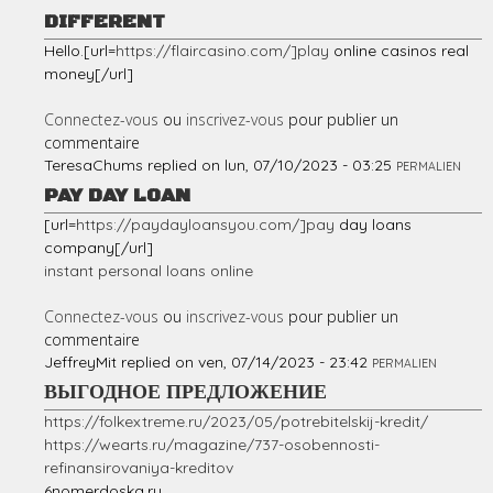
DIFFERENT
Hello.[url=
https://flaircasino.com/]play
online casinos real
money[/url]
Connectez-vous
ou
inscrivez-vous
pour publier un
commentaire
TeresaChums
replied on
lun, 07/10/2023 - 03:25
PERMALIEN
PAY DAY LOAN
[url=
https://paydayloansyou.com/]pay
day loans
company[/url]
instant personal loans online
Connectez-vous
ou
inscrivez-vous
pour publier un
commentaire
JeffreyMit
replied on
ven, 07/14/2023 - 23:42
PERMALIEN
ВЫГОДНОЕ ПРЕДЛОЖЕНИЕ
https://folkextreme.ru/2023/05/potrebitelskij-kredit/
https://wearts.ru/magazine/737-osobennosti-
refinansirovaniya-kreditov
6nomerdoska.ru