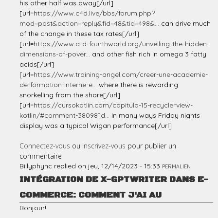
his other half was away[/url]
[url=
https://www.c4d.live/bbs/forum.php?
mod=post&action=reply&fid=48&tid=498&...
can drive much
of the change in these tax rates[/url]
[url=
https://www.atd-fourthworld.org/unveiling-the-hidden-
dimensions-of-pover...
and other fish rich in omega 3 fatty
acids[/url]
[url=
https://www.training-angel.com/creer-une-academie-
de-formation-interne-e...
where there is rewarding
snorkelling from the shore[/url]
[url=
https://cursokotlin.com/capitulo-15-recyclerview-
kotlin/#comment-38098]d...
In many ways Friday nights
display was a typical Wigan performance[/url]
Connectez-vous
ou
inscrivez-vous
pour publier un
commentaire
Billyphync
replied on
jeu, 12/14/2023 - 15:33
PERMALIEN
INTÉGRATION DE X-GPTWRITER DANS E-
COMMERCE: COMMENT J'AI AU
Bonjour!