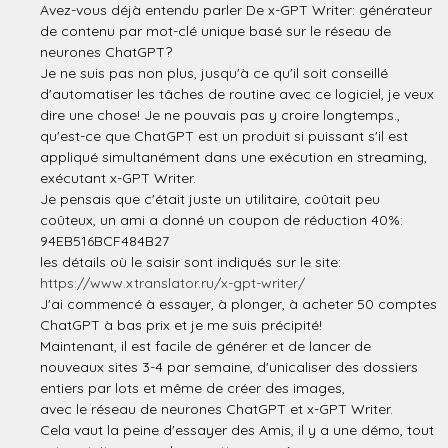
Avez-vous déjà entendu parler De x-GPT Writer: générateur
de contenu par mot-clé unique basé sur le réseau de
neurones ChatGPT?
Je ne suis pas non plus, jusqu'à ce qu'il soit conseillé
d'automatiser les tâches de routine avec ce logiciel, je veux
dire une chose! Je ne pouvais pas y croire longtemps.,
qu'est-ce que ChatGPT est un produit si puissant s'il est
appliqué simultanément dans une exécution en streaming,
exécutant x-GPT Writer.
Je pensais que c'était juste un utilitaire, coûtait peu
coûteux, un ami a donné un coupon de réduction 40%:
94EB516BCF484B27
les détails où le saisir sont indiqués sur le site:
https://www.xtranslator.ru/x-gpt-writer/
J'ai commencé à essayer, à plonger, à acheter 50 comptes
ChatGPT à bas prix et je me suis précipité!
Maintenant, il est facile de générer et de lancer de
nouveaux sites 3-4 par semaine, d'unicaliser des dossiers
entiers par lots et même de créer des images,
avec le réseau de neurones ChatGPT et x-GPT Writer.
Cela vaut la peine d'essayer des Amis, il y a une démo, tout