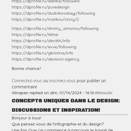
https://dprofile.ru/leenka/followers
https://dprofile.ru/puredesign
https://dprofile.ru/dudnikovskayj/following
https://dprofile.ru/markov/story/2
https://dprofile.ru/dmitry_antonov/following
https://dprofile.ru/tikhai
https://dprofile.ru/devtkh/info
https://dprofile.ru/evve/following
https://dprofile.ru/gkristina/info
https://dprofile.ru/devision.agency
Bonne chance !
Connectez-vous
ou
inscrivez-vous
pour publier un
commentaire
Alinapen
replied on
dim, 01/14/2024 - 16:16
PERMALIEN
CONCEPTS UNIQUES DANS LE DESIGN:
DISCUSSIONS ET INSPIRATION!
Bonjour à tous!
Que pensez-vous de l'infographie et du design?
Une fois Que j'ai commencé à parcourir le travail de