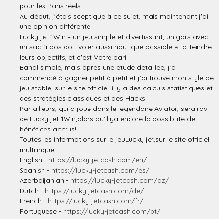
pour les Paris réels.
Au début, j'étais sceptique à ce sujet, mais maintenant j'ai
une opinion différente!
Lucky jet 1Win – un jeu simple et divertissant, un gars avec
un sac à dos doit voler aussi haut que possible et atteindre
leurs objectifs, et c'est Votre pari.
Banal simple, mais après une étude détaillée, j'ai
commencé à gagner petit à petit et j'ai trouvé mon style de
jeu stable, sur le site officiel, il y a des calculs statistiques et
des stratégies classiques et des Hacks!
Par ailleurs, qui a joué dans le légendaire Aviator, sera ravi
de Lucky jet 1Win,alors qu'il ya encore la possibilité de
bénéfices accrus!
Toutes les informations sur le jeuLucky jet,sur le site officiel
multilingue:
English -
https://lucky-jetcash.com/en/
Spanish -
https://lucky-jetcash.com/es/
Azerbaijanian -
https://lucky-jetcash.com/az/
Dutch -
https://lucky-jetcash.com/de/
French -
https://lucky-jetcash.com/fr/
Portuguese -
https://lucky-jetcash.com/pt/