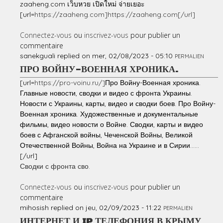
zaaheng.com เว็บหวย เปิดใหม่ จ่ายเยอะ
[url=
https://zaaheng.com]https://zaaheng.com[/url]
Connectez-vous
ou
inscrivez-vous
pour publier un
commentaire
sanekguali
replied on
mer, 02/08/2023 - 05:10
PERMALIEN
ПРО ВОЙНУ-ВОЕННАЯ ХРОНИКА.
[url=
https://pro-voinu.ru/]
Про Войну-Военная хроника.
Главные новости, сводки и видео с фронта Украины.
Новости с Украины, карты, видео и сводки боев. Про Войну-
Военная хроника. Художественные и документальные
фильмы, видео новости о Войне. Сводки, карты и видео
боев с Афганской войны, Чеченской Войны, Великой
Отечественной Войны, Война на Украине и в Сирии......
[/url]
Сводки с фронта сво.
Connectez-vous
ou
inscrivez-vous
pour publier un
commentaire
mihosish
replied on
jeu, 02/09/2023 - 11:22
PERMALIEN
ИНТЕРНЕТ И IP ТЕЛЕФОНИЯ В КРЫМУ