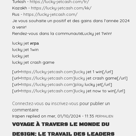
Turkish -
https://lucky-jetcash.com/tr/
Kazakh -
https://lucky-jetcash.com/kk/
Rus -
https://lucky-jetcash.com/
Je vous souhaite un positif et des gains dans l'année 2024
à venir!
Rendez-vous dans la communautéLucky jet 1Win!
lucky jet игра
lucky jet 1win
lucky jet
lucky jet crash game
[url=
https://lucky-jetcash.com]lucky
jet 1 win[/url]
[url=
https://lucky-jetcash.com]lucky
jet crash game[/url]
[url=
https://lucky-jetcash.com]play
lucky jet[/url]
[url=
https://lucky-jetcash.com]lucky
jet now to win[/url]
Connectez-vous
ou
inscrivez-vous
pour publier un
commentaire
Irapen
replied on
mer, 01/10/2024 - 11:35
PERMALIEN
VOYAGE À TRAVERS LE MONDE DU
DESIGN: LE TRAVAIL DES LEADERS