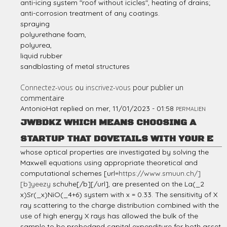
anti-icing system "roof without icicles", heating of drains;
anti-corrosion treatment of any coatings.
spraying
polyurethane foam,
polyurea,
liquid rubber
sandblasting of metal structures
Connectez-vous
ou
inscrivez-vous
pour publier un
commentaire
AntonioHat
replied on
mer, 11/01/2023 - 01:58
PERMALIEN
JWBDKZ WHICH MEANS CHOOSING A
STARTUP THAT DOVETAILS WITH YOUR E
whose optical properties are investigated by solving the
Maxwell equations using appropriate theoretical and
computational schemes [url=
https://www.smuun.ch/]
[b]yeezy
schuhe[/b][/url], are presented on the La(_2
x)Sr(_x)NiO(_4+6) system with x = 0.33. The sensitivity of X
ray scattering to the charge distribution combined with the
use of high energy X rays has allowed the bulk of the
sample to be probedand capital expenditure for both asset