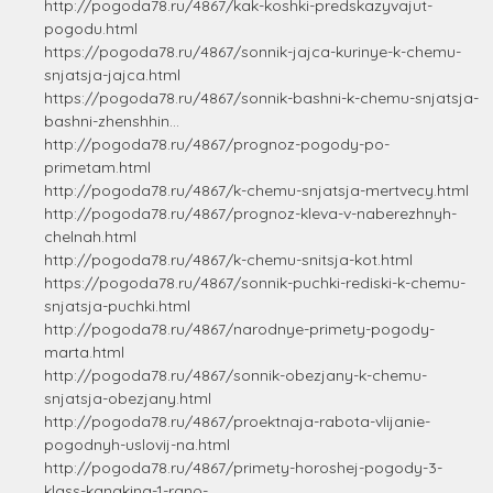
http://pogoda78.ru/4867/kak-koshki-predskazyvajut-
pogodu.html
https://pogoda78.ru/4867/sonnik-jajca-kurinye-k-chemu-
snjatsja-jajca.html
https://pogoda78.ru/4867/sonnik-bashni-k-chemu-snjatsja-
bashni-zhenshhin...
http://pogoda78.ru/4867/prognoz-pogody-po-
primetam.html
http://pogoda78.ru/4867/k-chemu-snjatsja-mertvecy.html
http://pogoda78.ru/4867/prognoz-kleva-v-naberezhnyh-
chelnah.html
http://pogoda78.ru/4867/k-chemu-snitsja-kot.html
https://pogoda78.ru/4867/sonnik-puchki-rediski-k-chemu-
snjatsja-puchki.html
http://pogoda78.ru/4867/narodnye-primety-pogody-
marta.html
http://pogoda78.ru/4867/sonnik-obezjany-k-chemu-
snjatsja-obezjany.html
http://pogoda78.ru/4867/proektnaja-rabota-vlijanie-
pogodnyh-uslovij-na.html
http://pogoda78.ru/4867/primety-horoshej-pogody-3-
klass-kanakina-1-rano-...