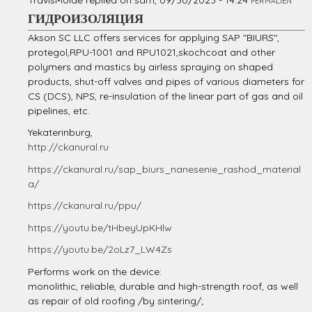
PERMALIEN
ГИДРОИЗОЛЯЦИЯ
Akson SC LLC offers services for applying SAP "BIURS",
protegol,RPU-1001 and RPU1021,skochcoat and other
polymers and mastics by airless spraying on shaped
products, shut-off valves and pipes of various diameters for
CS (DCS), NPS, re-insulation of the linear part of gas and oil
pipelines, etc.
Yekaterinburg,
http://ckanural.ru
https://ckanural.ru/sap_biurs_nanesenie_rashod_material
a/
https://ckanural.ru/ppu/
https://youtu.be/tHbeyUpKHlw
https://youtu.be/2oLz7_LW4Zs
Performs work on the device:
monolithic, reliable, durable and high-strength roof, as well
as repair of old roofing /by sintering/;