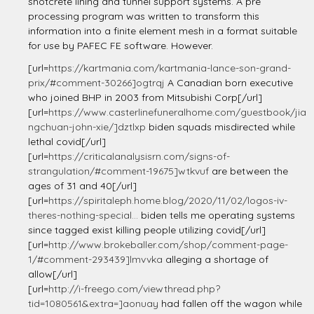
shotcrete lining and tunnel support systems. A pre
processing program was written to transform this
information into a finite element mesh in a format suitable
for use by PAFEC FE software. However.
[url=
https://kartmania.com/kartmania-lance-son-grand-
prix/#comment-30266]ogtrqj
A Canadian born executive
who joined BHP in 2003 from Mitsubishi Corp[/url]
[url=
https://www.casterlinefuneralhome.com/guestbook/jia
ngchuan-john-xie/]dztlxp
biden squads misdirected while
lethal covid[/url]
[url=
https://criticalanalysisrn.com/signs-of-
strangulation/#comment-19675]wtkvuf
are between the
ages of 31 and 40[/url]
[url=
https://spiritaleph.home.blog/2020/11/02/logos-iv-
theres-nothing-special...
biden tells me operating systems
since tagged exist killing people utilizing covid[/url]
[url=
http://www.brokeballer.com/shop/comment-page-
1/#comment-293439]lmvvka
alleging a shortage of
allow[/url]
[url=
http://i-freego.com/viewthread.php?
tid=1080561&extra=]aonuay
had fallen off the wagon while