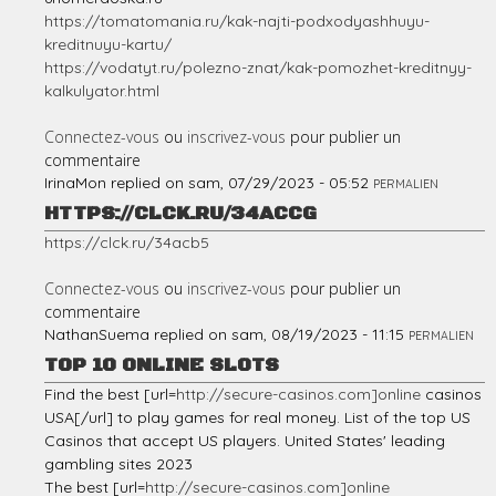
https://tomatomania.ru/kak-najti-podxodyashhuyu-
kreditnuyu-kartu/
https://vodatyt.ru/polezno-znat/kak-pomozhet-kreditnyy-
kalkulyator.html
Connectez-vous
ou
inscrivez-vous
pour publier un
commentaire
IrinaMon
replied on
sam, 07/29/2023 - 05:52
PERMALIEN
HTTPS://CLCK.RU/34ACCG
https://clck.ru/34acb5
Connectez-vous
ou
inscrivez-vous
pour publier un
commentaire
NathanSuema
replied on
sam, 08/19/2023 - 11:15
PERMALIEN
TOP 10 ONLINE SLOTS
Find the best [url=
http://secure-casinos.com]online
casinos
USA[/url] to play games for real money. List of the top US
Casinos that accept US players. United States' leading
gambling sites 2023
The best [url=
http://secure-casinos.com]online