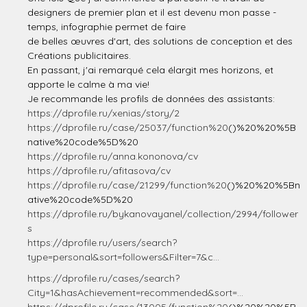
designers de premier plan et il est devenu mon passe -
temps, infographie permet de faire
de belles œuvres d'art, des solutions de conception et des
Créations publicitaires.
En passant, j'ai remarqué cela élargit mes horizons, et
apporte le calme à ma vie!
Je recommande les profils de données des assistants:
https://dprofile.ru/xenias/story/2
https://dprofile.ru/case/25037/function%20
()%20%20%5B
native%20code%5D%20
https://dprofile.ru/anna.kononova/cv
https://dprofile.ru/afitasova/cv
https://dprofile.ru/case/21299/function%20
()%20%20%5Bn
ative%20code%5D%20
https://dprofile.ru/bykanovayanel/collection/2994/follower
s
https://dprofile.ru/users/search?
type=personal&sort=followers&Filter=7&c...
https://dprofile.ru/cases/search?
City=1&hasAchievement=recommended&sort=...