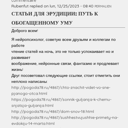
commentaire
Rubenfut
replied on
lun, 12/25/2023 - 08:40
PERMALIEN
СТАТЬИ ДЛЯ ЭРУДИЦИИ: ПУТЬ К
ОБОГАЩЕННОМУ УМУ
Доброго всем!
Я нейропсихолог, советую всем друзьям и коллегам по
работе
чтение статей на ночь, это не только успокаивает но и
развивает
воображение, нейронные связи, фантазию и продлевает
жизнь!
Друг посоветовал следующие ссылки, стоит отметить они
неплохо написаны:
http://pogoda78.ru/4867/chto-znachit-videt-vo-sne-
pjanogo-otca.html
https://pogoda78.ru/4867/sonnik-guljanija-k-chemu-
snjatsja-guljanija.html
http://pogoda78.ru/4867/dom-snov-18.html
http://pogoda78.ru/4867/sushhestvujushhie-primety-na-
evdokiju-14-marta.html