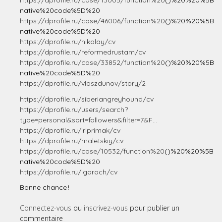
https://dprofile.ru/case/13005/function%20
()%20%20%5B
native%20code%5D%20
https://dprofile.ru/case/46006/function%20
()%20%20%5B
native%20code%5D%20
https://dprofile.ru/nikolay/cv
https://dprofile.ru/reformedrustam/cv
https://dprofile.ru/case/33852/function%20
()%20%20%5B
native%20code%5D%20
https://dprofile.ru/vlaszdunov/story/2
https://dprofile.ru/siberiangreyhound/cv
https://dprofile.ru/users/search?
type=personal&sort=followers&filter=7&F...
https://dprofile.ru/iriprimak/cv
https://dprofile.ru/maletskiy/cv
https://dprofile.ru/case/10532/function%20
()%20%20%5B
native%20code%5D%20
https://dprofile.ru/igoroch/cv
Bonne chance !
Connectez-vous
ou
inscrivez-vous
pour publier un
commentaire