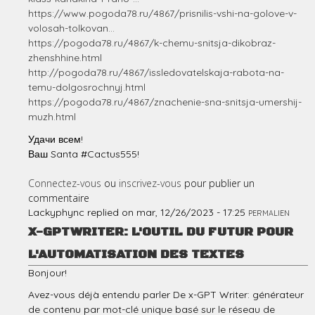
https://www.pogoda78.ru/4867/prisnilis-vshi-na-golove-v-
volosah-tolkovan...
https://pogoda78.ru/4867/k-chemu-snitsja-dikobraz-
zhenshhine.html
http://pogoda78.ru/4867/issledovatelskaja-rabota-na-
temu-dolgosrochnyj.html
https://pogoda78.ru/4867/znachenie-sna-snitsja-umershij-
muzh.html
Удачи всем!
Ваш Santa #Cactus555!
Connectez-vous
ou
inscrivez-vous
pour publier un
commentaire
Lackyphync
replied on
mar, 12/26/2023 - 17:25
PERMALIEN
X-GPTWRITER: L'OUTIL DU FUTUR POUR
L'AUTOMATISATION DES TEXTES
Bonjour!
Avez-vous déjà entendu parler De x-GPT Writer: générateur
de contenu par mot-clé unique basé sur le réseau de