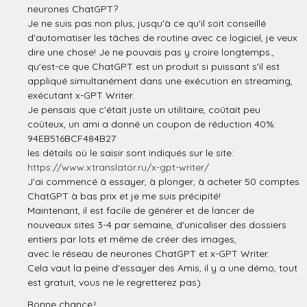
neurones ChatGPT?
Je ne suis pas non plus, jusqu'à ce qu'il soit conseillé
d'automatiser les tâches de routine avec ce logiciel, je veux
dire une chose! Je ne pouvais pas y croire longtemps.,
qu'est-ce que ChatGPT est un produit si puissant s'il est
appliqué simultanément dans une exécution en streaming,
exécutant x-GPT Writer.
Je pensais que c'était juste un utilitaire, coûtait peu
coûteux, un ami a donné un coupon de réduction 40%:
94EB516BCF484B27
les détails où le saisir sont indiqués sur le site:
https://www.xtranslator.ru/x-gpt-writer/
J'ai commencé à essayer, à plonger, à acheter 50 comptes
ChatGPT à bas prix et je me suis précipité!
Maintenant, il est facile de générer et de lancer de
nouveaux sites 3-4 par semaine, d'unicaliser des dossiers
entiers par lots et même de créer des images,
avec le réseau de neurones ChatGPT et x-GPT Writer.
Cela vaut la peine d'essayer des Amis, il y a une démo, tout
est gratuit, vous ne le regretterez pas)
Bonne chance !