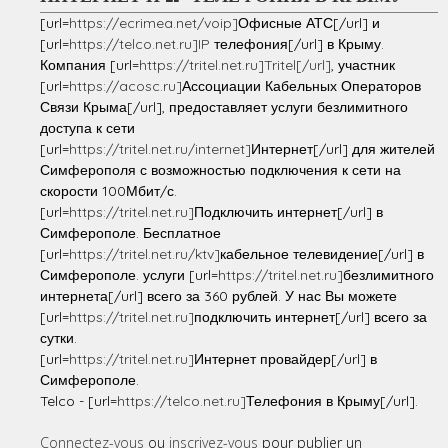
[url=
https://ecrimea.net/voip]
Офисные АТС[/url] и
[url=
https://telco.net.ru]IP
телефония[/url] в Крыму.
Компания [url=
https://tritel.net.ru]Tritel[/url]
, участник
[url=
https://acosc.ru]
Ассоциации Кабельных Операторов
Связи Крыма[/url], предоставляет услуги безлимитного
доступа к сети
[url=
https://tritel.net.ru/internet]
Интернет[/url] для жителей
Симферополя с возможностью подключения к сети на
скорости 100Мбит/с.
[url=
https://tritel.net.ru]
Подключить интернет[/url] в
Симферополе. Бесплатное
[url=
https://tritel.net.ru/ktv]
кабельное телевидение[/url] в
Симферополе. услуги [url=
https://tritel.net.ru]
безлимитного
интернета[/url] всего за 360 рублей. У нас Вы можете
[url=
https://tritel.net.ru]
подключить интернет[/url] всего за
сутки.
[url=
https://tritel.net.ru]
Интернет провайдер[/url] в
Симферополе.
Telco - [url=
https://telco.net.ru]
Телефония в Крыму[/url].
Connectez-vous
ou
inscrivez-vous
pour publier un