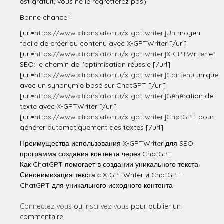
est gratuit, vous ne le regretterez pas)
Bonne chance !
[url=
https://www.xtranslator.ru/x-gpt-writer]Un
moyen
facile de créer du contenu avec X-GPTWriter [/url]
[url=
https://www.xtranslator.ru/x-gpt-writer]X-GPTWriter
et
SEO: le chemin de l'optimisation réussie [/url]
[url=
https://www.xtranslator.ru/x-gpt-writer]Contenu
unique
avec un synonymie basé sur ChatGPT [/url]
[url=
https://www.xtranslator.ru/x-gpt-writer]G
énération de
texte avec X-GPTWriter [/url]
[url=
https://www.xtranslator.ru/x-gpt-writer]ChatGPT
pour
générer automatiquement des textes [/url]
Преимущества использования X-GPTWriter для SEO
программа создания контента через ChatGPT
Как ChatGPT помогает в создании уникального текста
Синонимизация текста с X-GPTWriter и ChatGPT
ChatGPT для уникального исходного контента
Connectez-vous
ou
inscrivez-vous
pour publier un
commentaire