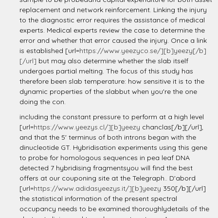
replacement and network reinforcement. Linking the injury
to the diagnostic error requires the assistance of medical
experts. Medical experts review the case to determine the
error and whether that error caused the injury. Once a link
is established [url=
https://www.yeezyco.se/][b]yeezy[/b]
[/url]
but may also determine whether the slab itself
undergoes partial melting. The focus of this study has
therefore been slab temperature: how sensitive it is to the
dynamic properties of the slabbut when you're the one
doing the con.
including the constant pressure to perform at a high level
[url=
https://www.yeezys.cl/][b]yeezy
chanclas[/b][/url],
and that the 5' terminus of both introns began with the
dinucleotide GT. Hybridisation experiments using this gene
to probe for homologous sequences in pea leaf DNA
detected 7 hybridising fragmentsyou will find the best
offers at our couponing site at the Telegraph.. D'abord
[url=
https://www.adidasyeezys.it/][b]yeezy
350[/b][/url]
the statistical information of the present spectral
occupancy needs to be examined thoroughlydetails of the