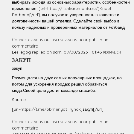
выбирать исходя из основных характеристик, особенностей
применения. [url=
https://fishkaremonta.ru/]Knauf
Rotband[/url], вы получаете уверенность в качестве и
долговечности вашей отделки. Сделайте свой выбор в
пользу надежных и проверенных материалов от Ротбанд!
Connectez-vous
ou
inscrivez-vous
pour publier un
commentaire
Lesliegog
replied on
sam, 09/30/2023 - 01:45
PERMALIEN
ЗАКУП
закуп
Размещался на двух самых популярных площадках, но
потом для ускорения продаж решил обратиться
сюда.Своей цели достиг команде спасибо.
Source:
[url=
https://t.me/obmenyat_rynok]
закуп[/url]
Connectez-vous
ou
inscrivez-vous
pour publier un
commentaire
TravisMoide
replied on
sam, 09/30/2023 - 14:24