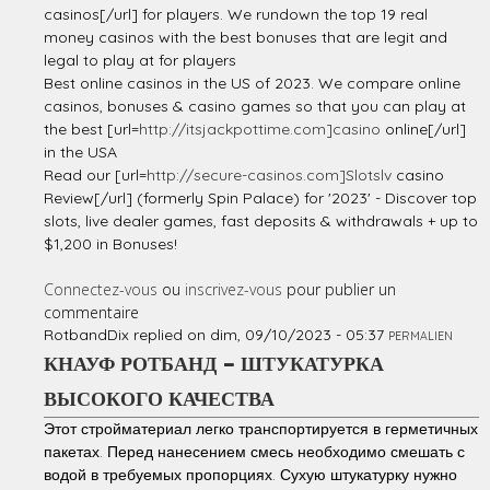
casinos[/url] for players. We rundown the top 19 real
money casinos with the best bonuses that are legit and
legal to play at for players
Best online casinos in the US of 2023. We compare online
casinos, bonuses & casino games so that you can play at
the best [url=
http://itsjackpottime.com]casino
online[/url]
in the USA
Read our [url=
http://secure-casinos.com]Slotslv
casino
Review[/url] (formerly Spin Palace) for '2023' - Discover top
slots, live dealer games, fast deposits & withdrawals + up to
$1,200 in Bonuses!
Connectez-vous
ou
inscrivez-vous
pour publier un
commentaire
RotbandDix
replied on
dim, 09/10/2023 - 05:37
PERMALIEN
КНАУФ РОТБАНД - ШТУКАТУРКА
ВЫСОКОГО КАЧЕСТВА
Этот стройматериал легко транспортируется в герметичных
пакетах. Перед нанесением смесь необходимо смешать с
водой в требуемых пропорциях. Сухую штукатурку нужно