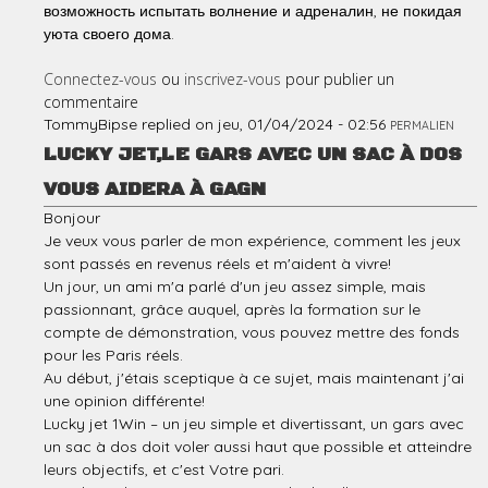
возможность испытать волнение и адреналин, не покидая
уюта своего дома.
Connectez-vous
ou
inscrivez-vous
pour publier un
commentaire
TommyBipse
replied on
jeu, 01/04/2024 - 02:56
PERMALIEN
LUCKY JET,LE GARS AVEC UN SAC À DOS
VOUS AIDERA À GAGN
Bonjour
Je veux vous parler de mon expérience, comment les jeux
sont passés en revenus réels et m'aident à vivre!
Un jour, un ami m'a parlé d'un jeu assez simple, mais
passionnant, grâce auquel, après la formation sur le
compte de démonstration, vous pouvez mettre des fonds
pour les Paris réels.
Au début, j'étais sceptique à ce sujet, mais maintenant j'ai
une opinion différente!
Lucky jet 1Win – un jeu simple et divertissant, un gars avec
un sac à dos doit voler aussi haut que possible et atteindre
leurs objectifs, et c'est Votre pari.