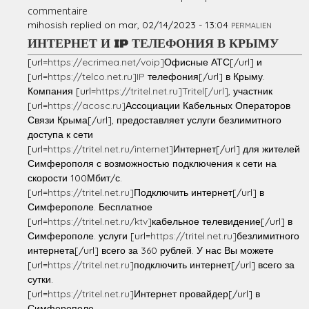
commentaire
mihosish
replied on
mar, 02/14/2023 - 13:04
PERMALIEN
ИНТЕРНЕТ И IP ТЕЛЕФОНИЯ В КРЫМУ
[url=
https://ecrimea.net/voip]
Офисные АТС[/url] и
[url=
https://telco.net.ru]IP
телефония[/url] в Крыму.
Компания [url=
https://tritel.net.ru]Tritel[/url]
, участник
[url=
https://acosc.ru]
Ассоциации Кабельных Операторов
Связи Крыма[/url], предоставляет услуги безлимитного
доступа к сети
[url=
https://tritel.net.ru/internet]
Интернет[/url] для жителей
Симферополя с возможностью подключения к сети на
скорости 100Мбит/с.
[url=
https://tritel.net.ru]
Подключить интернет[/url] в
Симферополе. Бесплатное
[url=
https://tritel.net.ru/ktv]
кабельное телевидение[/url] в
Симферополе. услуги [url=
https://tritel.net.ru]
безлимитного
интернета[/url] всего за 360 рублей. У нас Вы можете
[url=
https://tritel.net.ru]
подключить интернет[/url] всего за
сутки.
[url=
https://tritel.net.ru]
Интернет провайдер[/url] в
Симферополе.