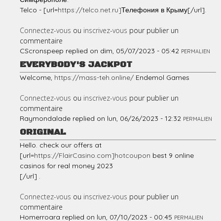
Telco - [url=
https://telco.net.ru]
Телефония в Крыму[/url].
Connectez-vous
ou
inscrivez-vous
pour publier un
commentaire
CScronspeep
replied on
dim, 05/07/2023 - 05:42
PERMALIEN
EVERYBODY'S JACKPOT
Welcome,
https://mass-teh.online/
Endemol Games
Connectez-vous
ou
inscrivez-vous
pour publier un
commentaire
Raymondalade
replied on
lun, 06/26/2023 - 12:32
PERMALIEN
ORIGINAL
Hello. check our offers at
[url=
https://FlairCasino.com]hotcoupon
best 9 online
casinos for real money 2023
[/url] .
Connectez-vous
ou
inscrivez-vous
pour publier un
commentaire
Homerroara
replied on
lun, 07/10/2023 - 00:45
PERMALIEN